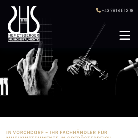
+43 7614 51308

IN VORCHDORF – IHR FACHHÄNDLER FÜR